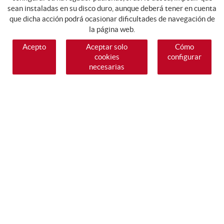
sean instaladas en su disco duro, aunque deberá tener en cuenta
que dicha acción podrá ocasionar dificultades de navegación de
la página web.
Acepto
Aceptar solo
Cómo
cookies
configurar
necesarias
SÍGUENOS
GUIA DE COMPRA
COMO COMPRAR
PAGO
ENVÍO