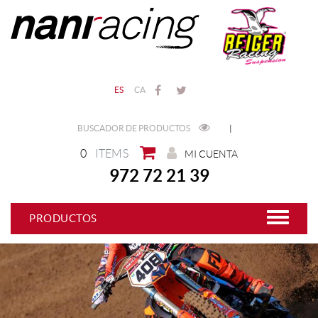
ES
CA
BUSCADOR DE PRODUCTOS
|
0
ITEMS
MI CUENTA
972 72 21 39
PRODUCTOS