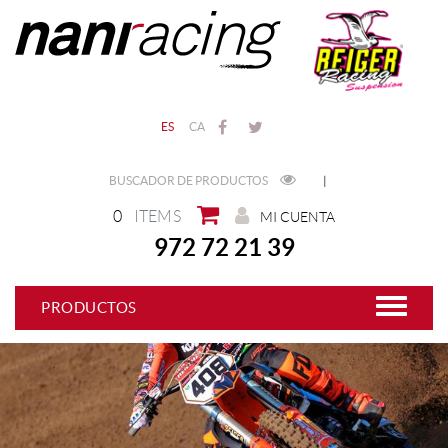
ES
CA
BUSCADOR DE PRODUCTOS
|
0
ITEMS
MI CUENTA
972 72 21 39
PRODUCTOS