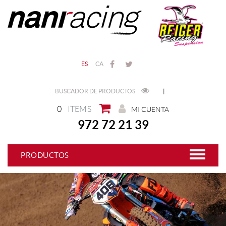
ES
CA
BUSCADOR DE PRODUCTOS
|
0
ITEMS
MI CUENTA
972 72 21 39
PRODUCTOS