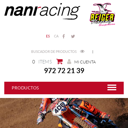
ES
CA
BUSCADOR DE PRODUCTOS
|
0
ITEMS
MI CUENTA
972 72 21 39
PRODUCTOS