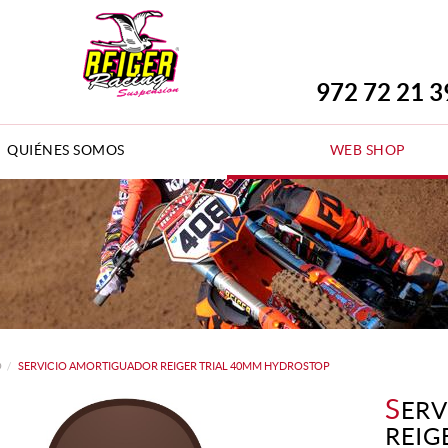
972 72 21 3
QUIÉNES SOMOS
WEB SHOP
O
SERVICIO AMORTIGUADOR REIGER TRIAL 40MM HYDROSTOP
S
ERV
REIG