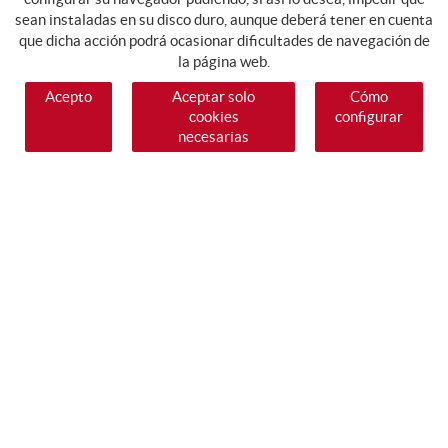
sean instaladas en su disco duro, aunque deberá tener en cuenta
que dicha acción podrá ocasionar dificultades de navegación de
la página web.
Acepto
Aceptar solo
Cómo
cookies
configurar
necesarias
SÍGUENOS
GUIA DE COMPRA
COMO COMPRAR
PAGO
ENVÍO