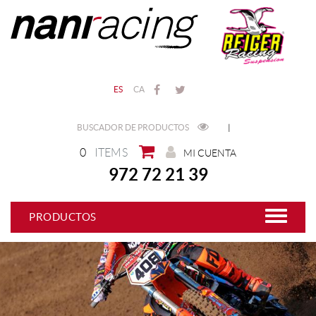
ES
CA
BUSCADOR DE PRODUCTOS
|
0
ITEMS
MI CUENTA
972 72 21 39
PRODUCTOS