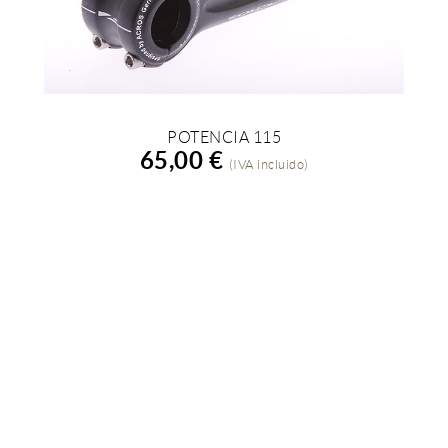
POTENCIA 115
AÑADIR A LA COMPRA
65,00 €
(IVA incluido)