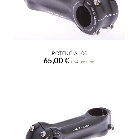
POTENCIA 100
AÑADIR A LA COMPRA
65,00 €
(IVA incluido)