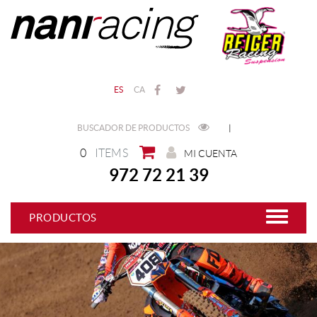
ES
CA
BUSCADOR DE PRODUCTOS
|
0
ITEMS
MI CUENTA
972 72 21 39
PRODUCTOS