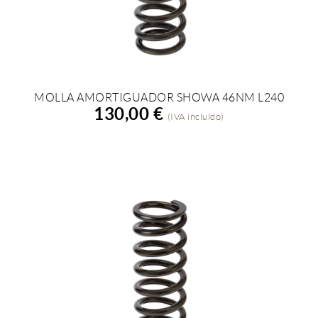
MOLLA AMORTIGUADOR SHOWA 46NM L240
AÑADIR A LA COMPRA
130,00 €
(IVA incluido)