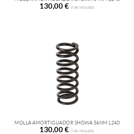
AÑADIR A LA COMPRA
130,00 €
(IVA incluido)
MOLLA AMORTIGUADOR SHOWA 56NM L240
AÑADIR A LA COMPRA
130,00 €
(IVA incluido)