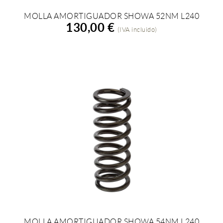
MOLLA AMORTIGUADOR SHOWA 52NM L240
AÑADIR A LA COMPRA
130,00 €
(IVA incluido)
MOLLA AMORTIGUADOR SHOWA 54NM L240