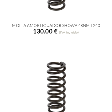
MOLLA AMORTIGUADOR SHOWA 48NM L240
AÑADIR A LA COMPRA
130,00 €
(IVA incluido)