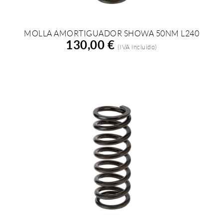
MOLLA AMORTIGUADOR SHOWA 50NM L240
AÑADIR A LA COMPRA
130,00 €
(IVA incluido)