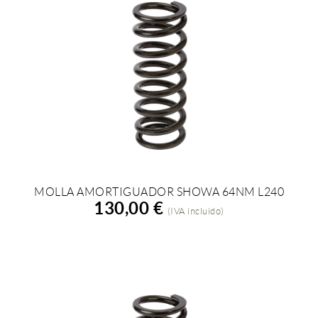
MOLLA AMORTIGUADOR SHOWA 64NM L240
AÑADIR A LA COMPRA
130,00 €
(IVA incluido)