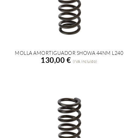
MOLLA AMORTIGUADOR SHOWA 44NM L240
AÑADIR A LA COMPRA
130,00 €
(IVA incluido)