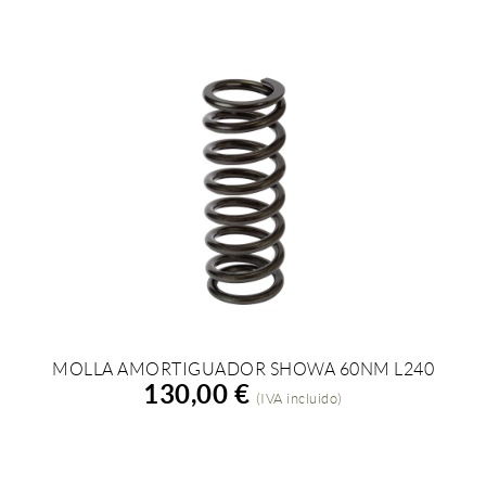
MOLLA AMORTIGUADOR SHOWA 60NM L240
AÑADIR A LA COMPRA
130,00 €
(IVA incluido)