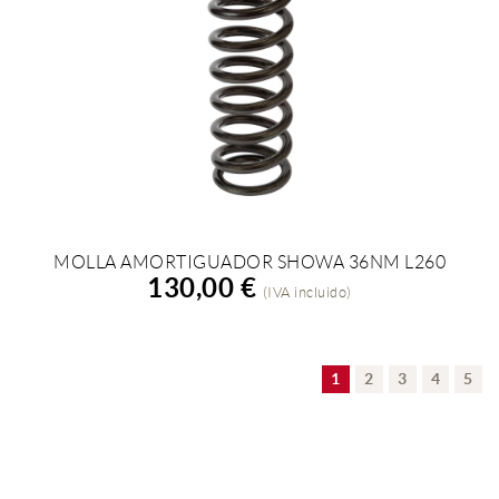
MOLLA AMORTIGUADOR SHOWA 36NM L260
AÑADIR A LA COMPRA
130,00 €
(IVA incluido)
1
2
3
4
5