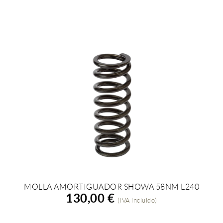
MOLLA AMORTIGUADOR SHOWA 58NM L240
AÑADIR A LA COMPRA
130,00 €
(IVA incluido)