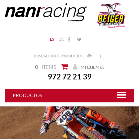
ES
CA
BUSCADOR DE PRODUCTOS
|
0
ITEMS
MI CUENTA
972 72 21 39
PRODUCTOS