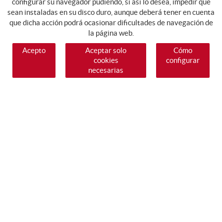
configurar su navegador pudiendo, si así lo desea, impedir que
sean instaladas en su disco duro, aunque deberá tener en cuenta
que dicha acción podrá ocasionar dificultades de navegación de
la página web.
Acepto
Aceptar solo
Cómo
cookies
configurar
necesarias
SÍGUENOS
GUIA DE COMPRA
COMO COMPRAR
PAGO
ENVÍO