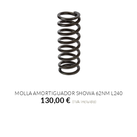
MOLLA AMORTIGUADOR SHOWA 62NM L240
AÑADIR A LA COMPRA
130,00 €
(IVA incluido)