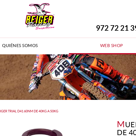
972 72 21 3
QUIÉNES SOMOS
WEB SHOP
IGER TRIAL D41 60NM DE 40KG A 50KG
M
UE
DE 4