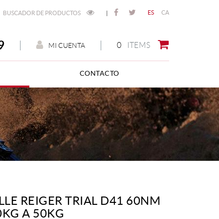
ES
CA
BUSCADOR DE PRODUCTOS
|
9
0
ITEMS
MI CUENTA
CONTACTO
LLE REIGER TRIAL D41 60NM
0KG A 50KG