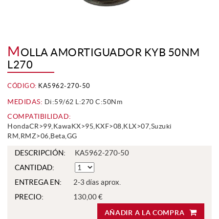
M
OLLA AMORTIGUADOR KYB 50NM
L270
CÓDIGO:
KA5962-270-50
MEDIDAS:
Di:59/62 L:270 C:50Nm
COMPATIBILIDAD:
HondaCR>99,KawaKX>95,KXF>08,KLX>07,Suzuki
RM,RMZ>06,Beta,GG
DESCRIPCIÓN:
KA5962-270-50
CANTIDAD:
ENTREGA EN:
2-3 días aprox.
PRECIO:
130,00 €
AÑADIR A LA COMPRA