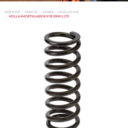
WEB SHOP
MARCAS
KAYABA
MUELLES KYB
MOLLA AMORTIGUADOR KYB 50NM L270