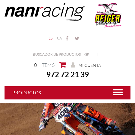
ES
CA
BUSCADOR DE PRODUCTOS
|
0
ITEMS
MI CUENTA
972 72 21 39
PRODUCTOS