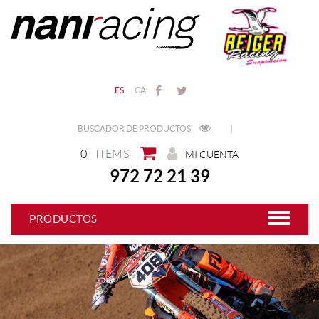
ES
CA
BUSCADOR DE PRODUCTOS
|
0
ITEMS
MI CUENTA
972 72 21 39
PRODUCTOS