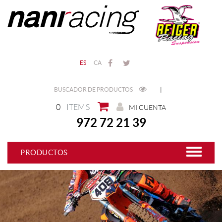
ES
CA
BUSCADOR DE PRODUCTOS
|
0
ITEMS
MI CUENTA
972 72 21 39
PRODUCTOS