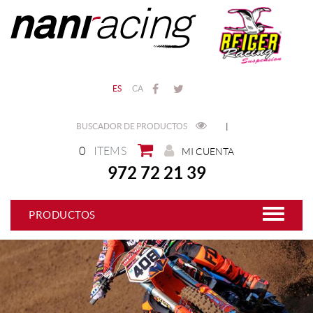
ES
CA
BUSCADOR DE PRODUCTOS
|
0
ITEMS
MI CUENTA
972 72 21 39
PRODUCTOS