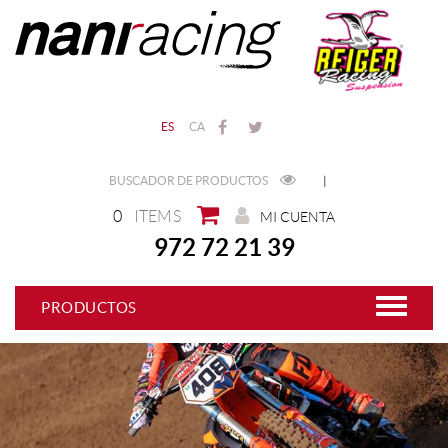
ES
CA
BUSCADOR DE PRODUCTOS
|
0
ITEMS
MI CUENTA
972 72 21 39
PRODUCTOS