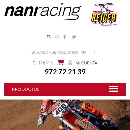
ES
CA
BUSCADOR DE PRODUCTOS
|
0
ITEMS
MI CUENTA
972 72 21 39
PRODUCTOS