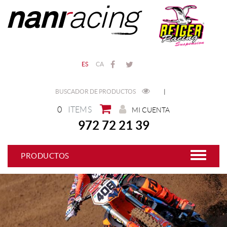
ES
CA
BUSCADOR DE PRODUCTOS
|
0
ITEMS
MI CUENTA
972 72 21 39
PRODUCTOS