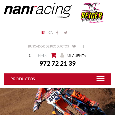
ES
CA
BUSCADOR DE PRODUCTOS
|
0
ITEMS
MI CUENTA
972 72 21 39
PRODUCTOS