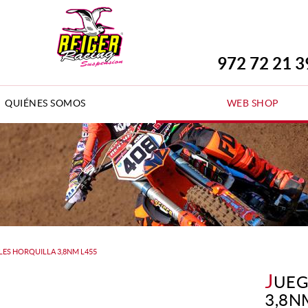
972 72 21 3
QUIÉNES SOMOS
WEB SHOP
ES HORQUILLA 3,8NM L455
J
UEG
3,8N