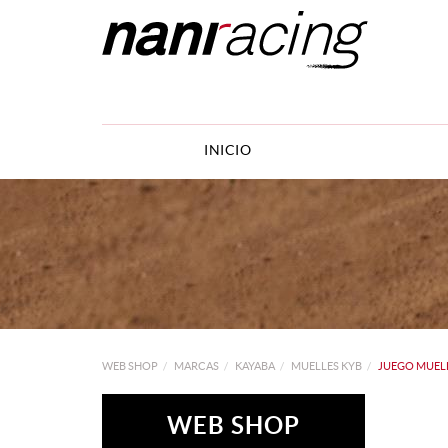
INICIO
WEB SHOP
MARCAS
KAYABA
MUELLES KYB
JUEGO MUELL
WEB SHOP