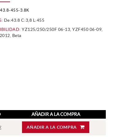
43.8-455-3.8K
S:
De:43.8 C:3,8 L:455
BILIDAD:
YZ125/250/250F 06-13, YZF450 06-09,
012, Beta
O
AÑADIR A LA COMPRA
AÑADIR A LA COMPRA
€