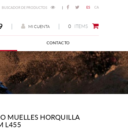
ES
CA
BUSCADOR DE PRODUCTOS
|
9
0
ITEMS
MI CUENTA
CONTACTO
O MUELLES HORQUILLA
M L455