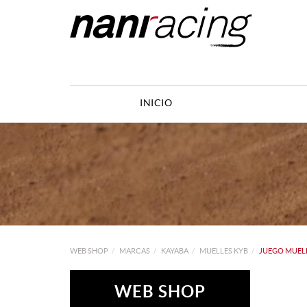
INICIO
WEB SHOP
MARCAS
KAYABA
MUELLES KYB
JUEGO MUELL
WEB SHOP