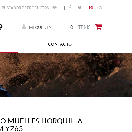
ES
CA
BUSCADOR DE PRODUCTOS
|
9
0
ITEMS
MI CUENTA
CONTACTO
O MUELLES HORQUILLA
M YZ65