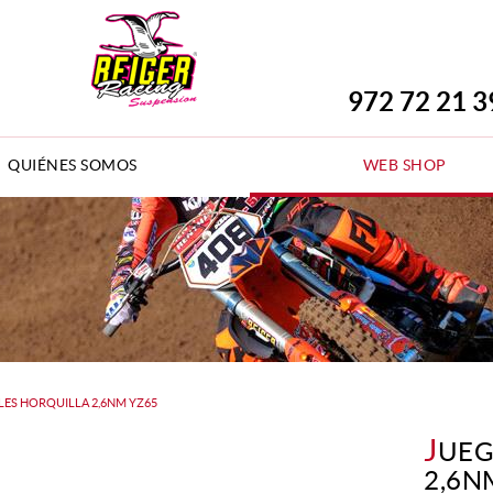
972 72 21 3
QUIÉNES SOMOS
WEB SHOP
ES HORQUILLA 2,6NM YZ65
J
UEG
2,6N