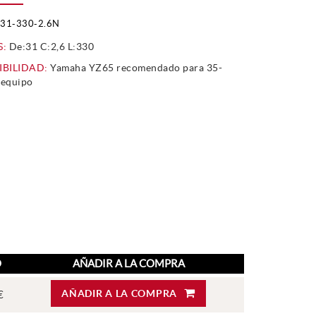
31-330-2.6N
S:
De:31 C:2,6 L:330
BILIDAD:
Yamaha YZ65 recomendado para 35-
 equipo
O
AÑADIR A LA COMPRA
AÑADIR A LA COMPRA
€