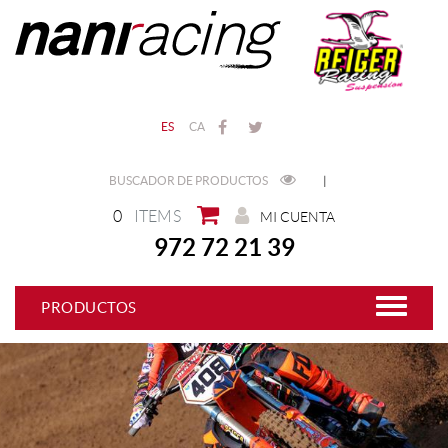
ES
CA
BUSCADOR DE PRODUCTOS
|
0
ITEMS
MI CUENTA
972 72 21 39
PRODUCTOS