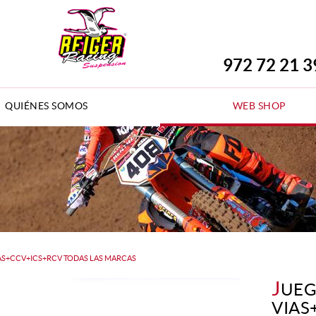
972 72 21 3
QUIÉNES SOMOS
WEB SHOP
IAS+CCV+ICS+RCV TODAS LAS MARCAS
J
UEG
VIAS