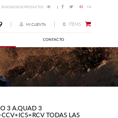
ES
CA
BUSCADOR DE PRODUCTOS
|
9
0
ITEMS
MI CUENTA
CONTACTO
O 3 A.QUAD 3
+CCV+ICS+RCV TODAS LAS