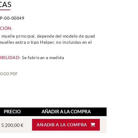
CAS
P-00-00049
CIÓN:
l muelle principal, depende del modelo de quad
muelles extra o tipo Helper, no incluidas en el
BILIDAD:
Se fabrican a medida
LOGO PDF
PRECIO
AÑADIR A LA COMPRA
AÑADIR A LA COMPRA
5.200,00 €