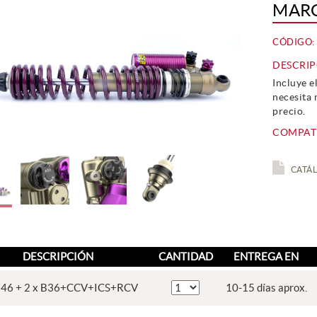
MAR
CÓDIGO:
DESCRIP
Incluye e
necesita 
precio.
COMPATI
CATÁ
DESCRIPCIÓN
CANTIDAD
ENTREGA EN
B46 + 2 x B36+CCV+ICS+RCV
10-15 días aprox.