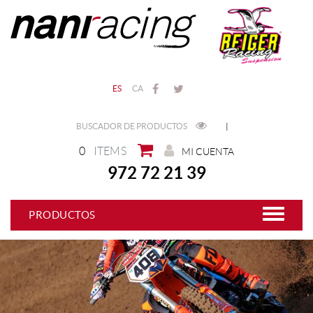
ES
CA
BUSCADOR DE PRODUCTOS
|
0
ITEMS
MI CUENTA
972 72 21 39
PRODUCTOS