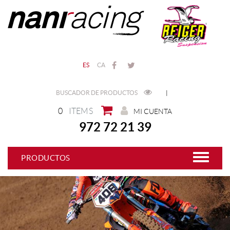
ES
CA
BUSCADOR DE PRODUCTOS
|
0
ITEMS
MI CUENTA
972 72 21 39
PRODUCTOS