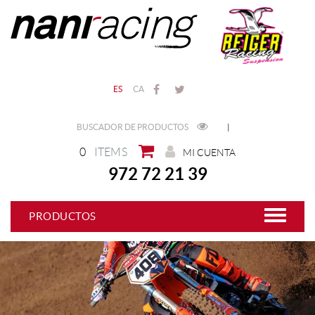
ES
CA
BUSCADOR DE PRODUCTOS
|
0
ITEMS
MI CUENTA
972 72 21 39
PRODUCTOS