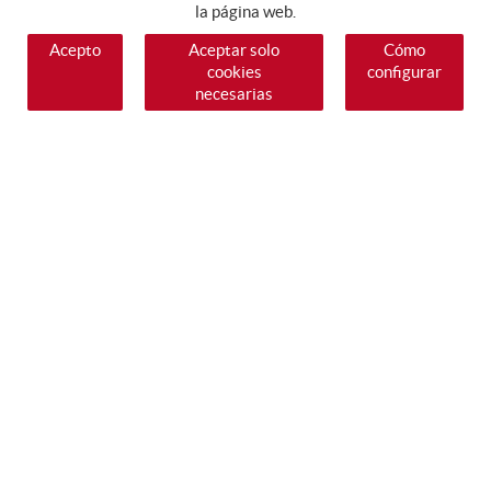
la página web.
Acepto
Aceptar solo
Cómo
cookies
configurar
necesarias
SÍGUENOS
GUIA DE COMPRA
COMO COMPRAR
PAGO
ENVÍO