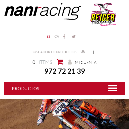
ES
CA
BUSCADOR DE PRODUCTOS
|
0
ITEMS
MI CUENTA
972 72 21 39
PRODUCTOS