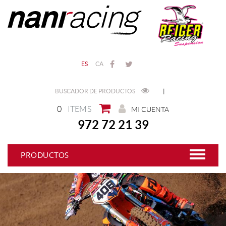
ES
CA
BUSCADOR DE PRODUCTOS
|
0
ITEMS
MI CUENTA
972 72 21 39
PRODUCTOS