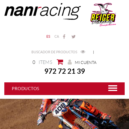
ES
CA
BUSCADOR DE PRODUCTOS
|
0
ITEMS
MI CUENTA
972 72 21 39
PRODUCTOS