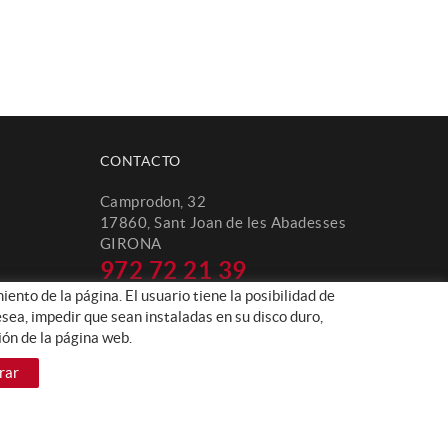
CONTACTO
Camprodon, 32
17860, Sant Joan de les Abadesses
GIRONA
972 72 21 39
ento de la página. El usuario tiene la posibilidad de
info@naniracing.com
sea, impedir que sean instaladas en su disco duro,
ón de la página web.
rar
Distribuido por:
MICROLÒGIC, SLU