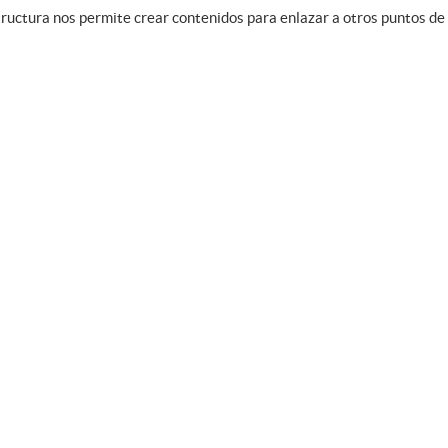
ructura nos permite crear contenidos para enlazar a otros puntos de la
NULLAM ET MAXIMU
Ut tempor ex non pellentesqu