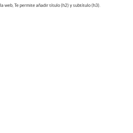
 web, Te permite añadir título (h2) y subtítulo (h3).
S LACUS
e bibendum