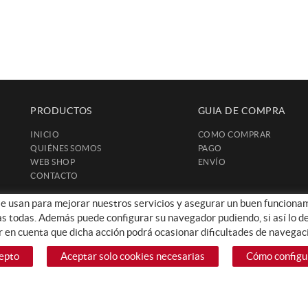
PRODUCTOS
GUIA DE COMPRA
INICIO
COMO COMPRAR
QUIÉNES SOMOS
PAGO
WEB SHOP
ENVÍO
CONTACTO
se usan para mejorar nuestros servicios y asegurar un buen funcionami
as todas. Además puede configurar su navegador pudiendo, si así lo de
 en cuenta que dicha acción podrá ocasionar dificultades de navegaci
epto
Aceptar solo cookies necesarias
Cómo configu
POLÍTICA DE COOKIES
AVISO LEGAL
POLÍTICA DE PRIVACIDAD