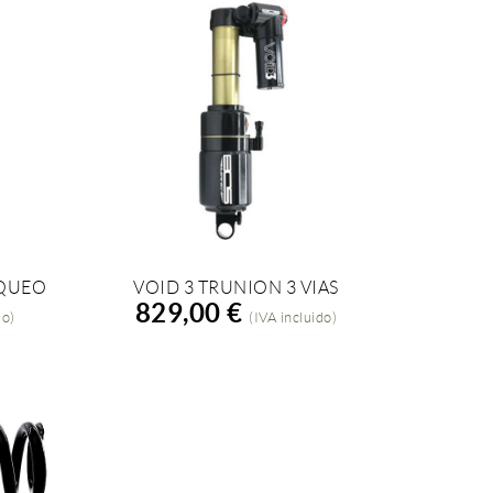
OQUEO
VOID 3 TRUNION 3 VIAS
AÑADIR A LA COMPRA
829,00 €
do)
(IVA incluido)