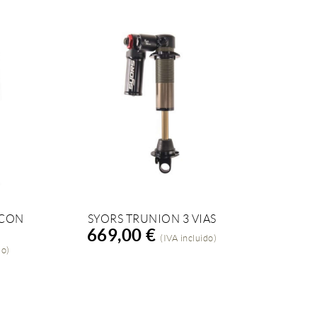
 CON
SYORS TRUNION 3 VIAS
AÑADIR A LA COMPRA
669,00 €
(IVA incluido)
do)