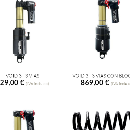
VOID 3 - 3 VIAS
VOID 3 - 3 VIAS CON BL
ÑADIR A LA COMPRA
AÑADIR A LA COMPRA
29,00 €
869,00 €
(IVA incluido)
(IVA inclui