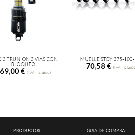
D 3 TRUNION 3 VIAS CON
MUELLE STOY 375-100-
ÑADIR A LA COMPRA
AÑADIR A LA COMPRA
BLOQUEO
70,58 €
(IVA incluid
69,00 €
(IVA incluido)
PRODUCTOS
GUIA DE COMPRA