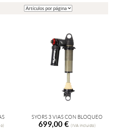
AS
SYORS 3 VIAS CON BLOQUEO
AÑADIR A LA COMPRA
699,00 €
do)
(IVA incluido)