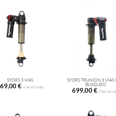
SYORS 3 VIAS
SYORS TRUNION 3 VIAS
ÑADIR A LA COMPRA
AÑADIR A LA COMPRA
BLOQUEO
69,00 €
(IVA incluido)
699,00 €
(IVA inclui