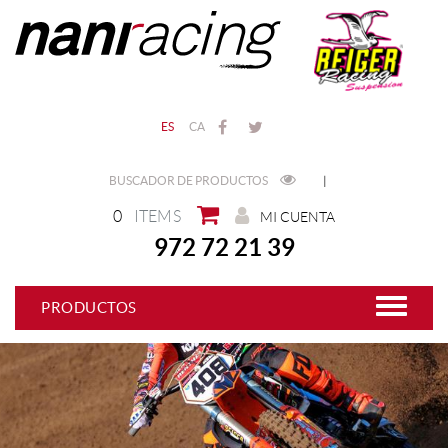
ES
CA
BUSCADOR DE PRODUCTOS
|
0
ITEMS
MI CUENTA
972 72 21 39
PRODUCTOS