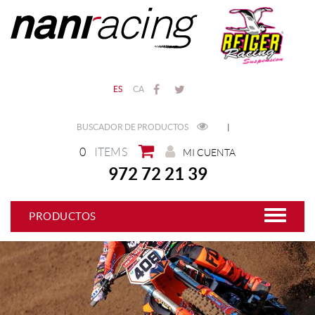
ES
CA
BUSCADOR DE PRODUCTOS
|
0
ITEMS
MI CUENTA
972 72 21 39
PRODUCTOS