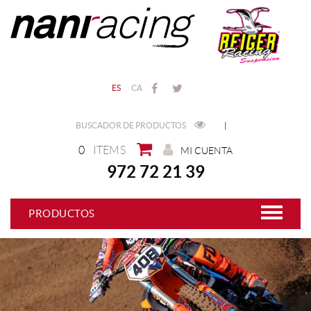
ES
CA
BUSCADOR DE PRODUCTOS
|
0
ITEMS
MI CUENTA
972 72 21 39
PRODUCTOS