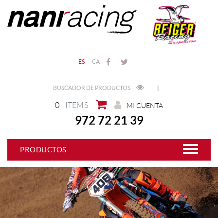
ES
CA
BUSCADOR DE PRODUCTOS
|
0
ITEMS
MI CUENTA
972 72 21 39
PRODUCTOS