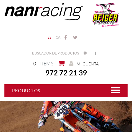
ES
CA
BUSCADOR DE PRODUCTOS
|
0
ITEMS
MI CUENTA
972 72 21 39
PRODUCTOS