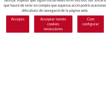
desitja, impedir que siguin instal·lades en el seu disc dur, encara
que haurà de tenir en compte que aquesta acció podrà ocasionar
dificultats de navegació de la pàgina web.
Accepto
Acceptar només
Com
cookies
configurar
necessàries
SEGUEIX-NOS
GUIA DE COMPRA
COM COMPRAR
PAGAMENT
ENVIAMENT