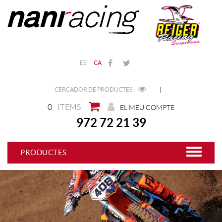
ES
CA
CERCADOR DE PRODUCTES
|
0
ITEMS
EL MEU COMPTE
972 72 21 39
PRODUCTES