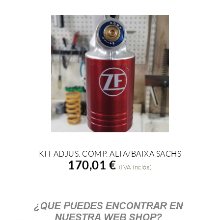
KIT ADJUS. COMP. ALTA/BAIXA SACHS
AFEGIR A LA COMPRA
170,01 €
(IVA inclòs)