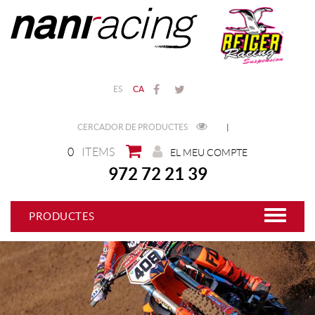
ES
CA
CERCADOR DE PRODUCTES
|
0
ITEMS
EL MEU COMPTE
972 72 21 39
PRODUCTES