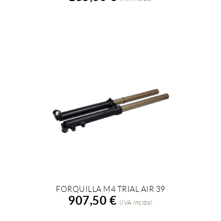
FORQUILLA M4 TRIAL AIR 39
AFEGIR A LA COMPRA
907,50 €
(IVA inclòs)