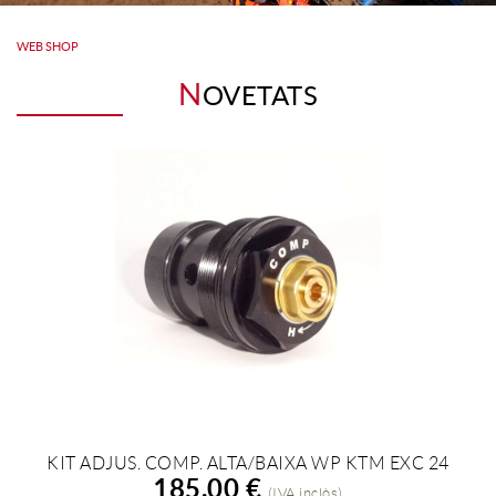
WEB SHOP
N
OVETATS
KIT ADJUS. COMP. ALTA/BAIXA WP KTM EXC 24
AFEGIR A LA COMPRA
185,00 €
(IVA inclòs)