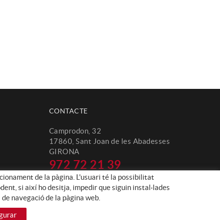
CONTACTE
Camprodon, 32
17860, Sant Joan de les Abadesses
GIRONA
972 72 21 39
cionament de la pàgina. L'usuari té la possibilitat
info@naniracing.com
nt, si així ho desitja, impedir que siguin instal·lades
s de navegació de la pàgina web.
gurar