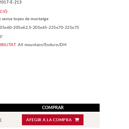
2017-E-213
CIÓ:
x sense topes de muntatge
05x60-205x62,5-205x65-225x70-225x75
gr
BILITAT:
All mountain/Enduro/DH
COMPRAR
AFEGIR A LA COMPRA
€