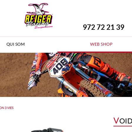
972 72 21 39
QUI SOM
WEB SHOP
ON 3 VIES
V
OID