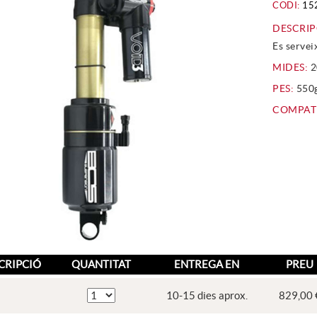
CODI:
15
DESCRIP
Es servei
MIDES:
2
PES:
550
COMPATI
CRIPCIÓ
QUANTITAT
ENTREGA EN
PREU
10-15 dies aprox.
829,00 