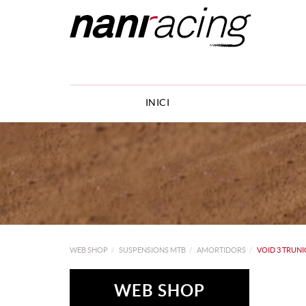
INICI
WEB SHOP
SUSPENSIONS MTB
AMORTIDORS
VOID 3 TRUNI
WEB SHOP