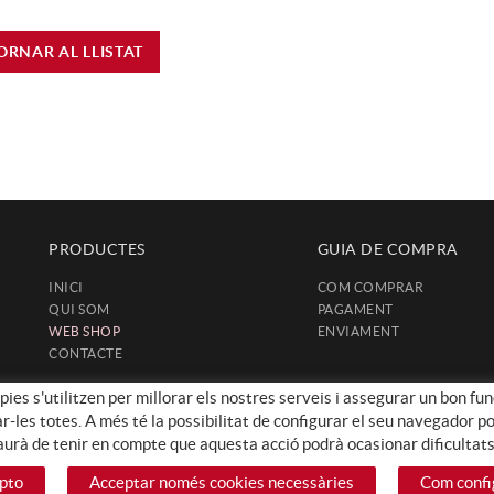
ORNAR AL LLISTAT
PRODUCTES
GUIA DE COMPRA
INICI
COM COMPRAR
QUI SOM
PAGAMENT
WEB SHOP
ENVIAMENT
CONTACTE
ies s'utilitzen per millorar els nostres serveis i assegurar un bon fun
les totes. A més té la possibilitat de configurar el seu navegador pode
haurà de tenir en compte que aquesta acció podrà ocasionar dificultat
pto
Acceptar només cookies necessàries
Com confi