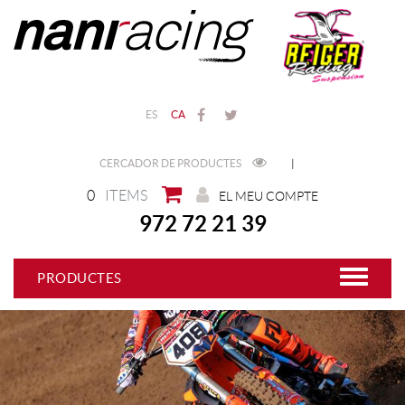
ES
CA
CERCADOR DE PRODUCTES
|
0
ITEMS
EL MEU COMPTE
972 72 21 39
PRODUCTES