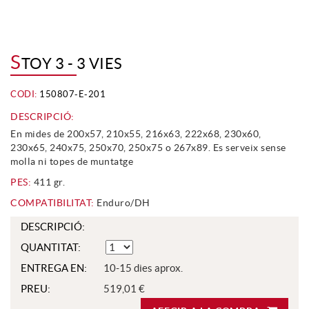
S
TOY 3 - 3 VIES
CODI:
150807-E-201
DESCRIPCIÓ:
En mides de 200x57, 210x55, 216x63, 222x68, 230x60,
230x65, 240x75, 250x70, 250x75 o 267x89. Es serveix sense
molla ni topes de muntatge
PES:
411 gr.
COMPATIBILITAT:
Enduro/DH
DESCRIPCIÓ:
QUANTITAT:
ENTREGA EN:
10-15 dies aprox.
PREU:
519,01 €