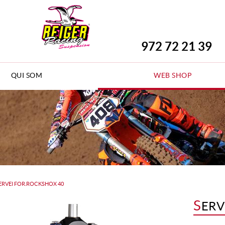
972 72 21 39
QUI SOM
WEB SHOP
ERVEI FOR.ROCKSHOX 40
S
ERV