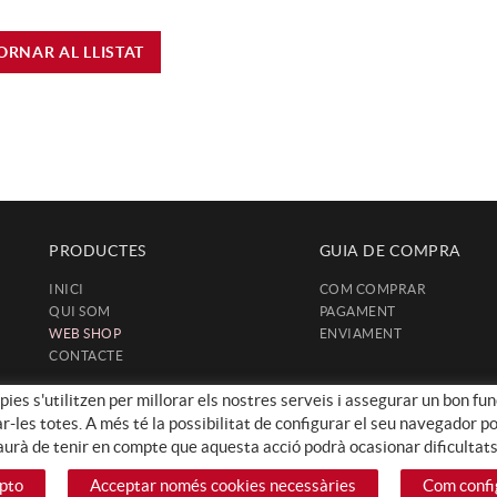
ORNAR AL LLISTAT
PRODUCTES
GUIA DE COMPRA
INICI
COM COMPRAR
QUI SOM
PAGAMENT
WEB SHOP
ENVIAMENT
CONTACTE
ies s'utilitzen per millorar els nostres serveis i assegurar un bon fun
les totes. A més té la possibilitat de configurar el seu navegador pode
haurà de tenir en compte que aquesta acció podrà ocasionar dificultat
pto
Acceptar només cookies necessàries
Com confi