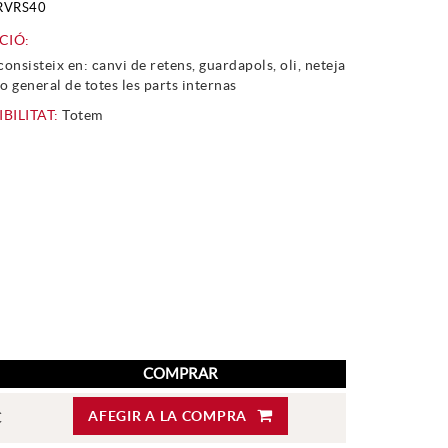
RVRS40
CIÓ:
 consisteix en: canvi de retens, guardapols, oli, neteja
io general de totes les parts internas
BILITAT:
Totem
COMPRAR
AFEGIR A LA COMPRA
€