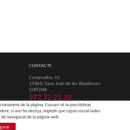
CONTACTE
Camprodon, 32
17860, Sant Joan de les Abadesses
GIRONA
972 72 21 39
cionament de la pàgina. L'usuari té la possibilitat
info@naniracing.com
nt, si així ho desitja, impedir que siguin instal·lades
s de navegació de la pàgina web.
gurar