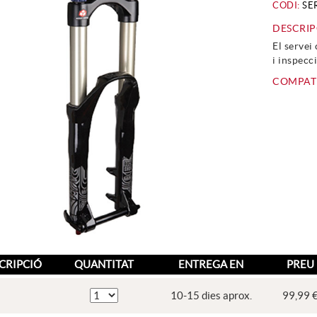
CODI:
SE
DESCRIP
El servei
i inspecc
COMPATI
CRIPCIÓ
QUANTITAT
ENTREGA EN
PREU
10-15 dies aprox.
99,99 