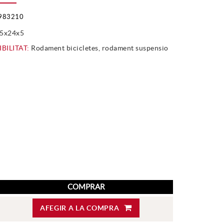
983210
5x24x5
BILITAT:
Rodament bicicletes, rodament suspensio
COMPRAR
AFEGIR A LA COMPRA