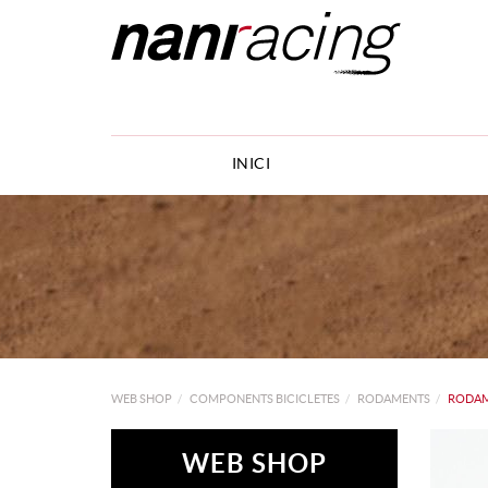
INICI
WEB SHOP
COMPONENTS BICICLETES
RODAMENTS
RODAM
WEB SHOP