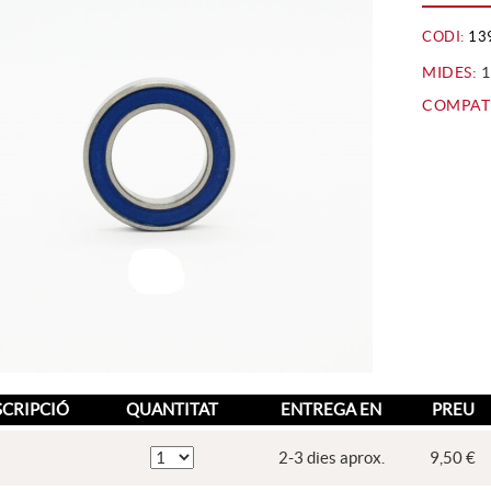
CODI:
13
MIDES:
1
COMPATI
SCRIPCIÓ
QUANTITAT
ENTREGA EN
PREU
2-3 dies aprox.
9,50 €