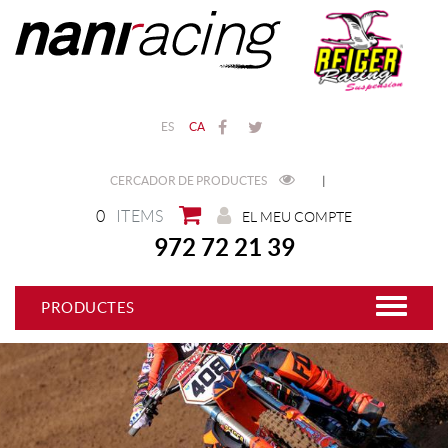
ES
CA
CERCADOR DE PRODUCTES
|
0
ITEMS
EL MEU COMPTE
972 72 21 39
PRODUCTES