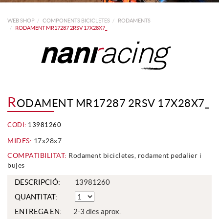
WEB SHOP
COMPONENTS BICICLETES
RODAMENTS
RODAMENT MR17287 2RSV 17X28X7_
R
ODAMENT MR17287 2RSV 17X28X7_
CODI:
13981260
MIDES:
17x28x7
COMPATIBILITAT:
Rodament bicicletes, rodament pedalier i
bujes
DESCRIPCIÓ:
13981260
QUANTITAT:
ENTREGA EN:
2-3 dies aprox.