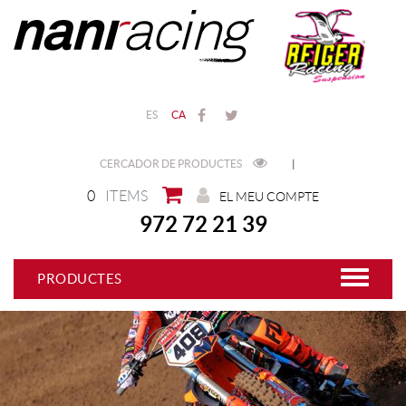
ES
CA
CERCADOR DE PRODUCTES
|
0
ITEMS
EL MEU COMPTE
972 72 21 39
PRODUCTES