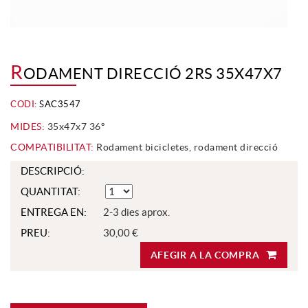
R
ODAMENT DIRECCIÓ 2RS 35X47X7
CODI:
SAC3547
MIDES:
35x47x7 36º
COMPATIBILITAT:
Rodament bicicletes, rodament direcció
DESCRIPCIÓ:
QUANTITAT:
ENTREGA EN:
2-3 dies aprox.
PREU:
30,00 €
AFEGIR A LA COMPRA