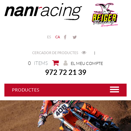
ES
CA
CERCADOR DE PRODUCTES
|
0
ITEMS
EL MEU COMPTE
972 72 21 39
PRODUCTES