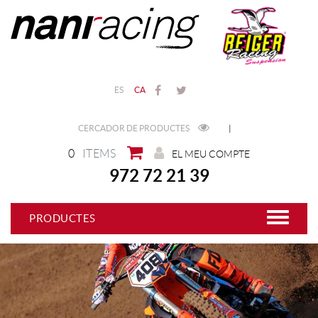
ES
CA
CERCADOR DE PRODUCTES
|
0
ITEMS
EL MEU COMPTE
972 72 21 39
PRODUCTES