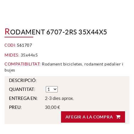
R
ODAMENT 6707-2RS 35X44X5
CODI:
S61707
MIDES:
35x44x5
COMPATIBILITAT:
Rodament bicicletes, rodament pedalier i
bujes
DESCRIPCIÓ:
QUANTITAT:
ENTREGA EN:
2-3 dies aprox.
PREU:
30,00 €
AFEGIR A LA COMPRA