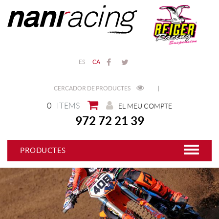
ES
CA
CERCADOR DE PRODUCTES
|
0
ITEMS
EL MEU COMPTE
972 72 21 39
PRODUCTES