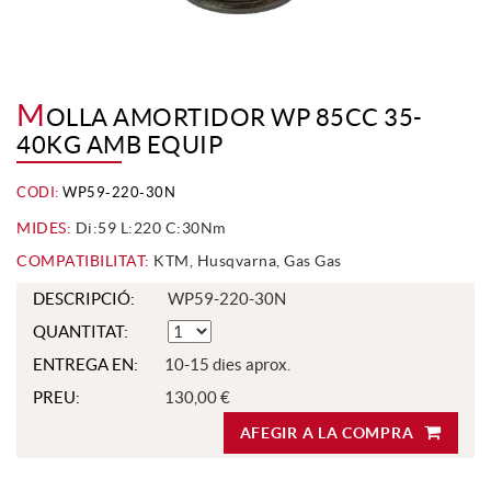
M
OLLA AMORTIDOR WP 85CC 35-
40KG AMB EQUIP
CODI:
WP59-220-30N
MIDES:
Di:59 L:220 C:30Nm
COMPATIBILITAT:
KTM, Husqvarna, Gas Gas
DESCRIPCIÓ:
WP59-220-30N
QUANTITAT:
ENTREGA EN:
10-15 dies aprox.
PREU:
130,00 €
AFEGIR A LA COMPRA