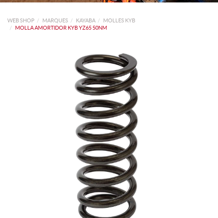
WEB SHOP
MARQUES
KAYABA
MOLLES KYB
MOLLA AMORTIDOR KYB YZ65 50NM