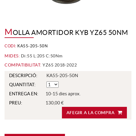
M
OLLA AMORTIDOR KYB YZ65 50NM
CODI:
KA55-205-50N
MIDES:
Di:55 L:205 C:50Nm
COMPATIBILITAT:
YZ65 2018-2022
DESCRIPCIÓ:
KA55-205-50N
QUANTITAT:
ENTREGA EN:
10-15 dies aprox.
PREU:
130,00 €
AFEGIR A LA COMPRA