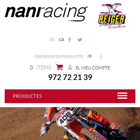
ES
CA
CERCADOR DE PRODUCTES
|
0
ITEMS
EL MEU COMPTE
972 72 21 39
PRODUCTES