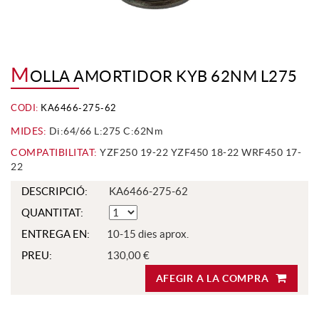
M
OLLA AMORTIDOR KYB 62NM L275
CODI:
KA6466-275-62
MIDES:
Di:64/66 L:275 C:62Nm
COMPATIBILITAT:
YZF250 19-22 YZF450 18-22 WRF450 17-
22
DESCRIPCIÓ:
KA6466-275-62
QUANTITAT:
ENTREGA EN:
10-15 dies aprox.
PREU:
130,00 €
AFEGIR A LA COMPRA