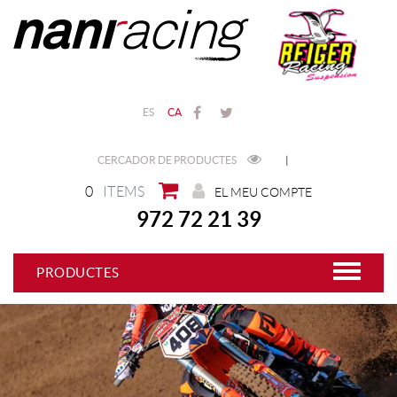
ES
CA
CERCADOR DE PRODUCTES
|
0
ITEMS
EL MEU COMPTE
972 72 21 39
PRODUCTES