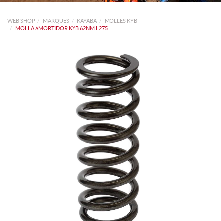
WEB SHOP
MARQUES
KAYABA
MOLLES KYB
MOLLA AMORTIDOR KYB 62NM L275