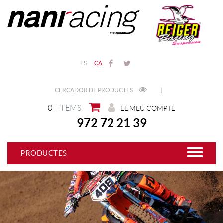
ES
CA
CERCADOR DE PRODUCTES
|
0
ITEMS
EL MEU COMPTE
972 72 21 39
PRODUCTES