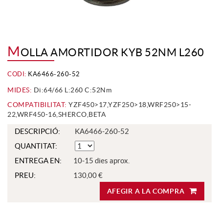
M
OLLA AMORTIDOR KYB 52NM L260
CODI:
KA6466-260-52
MIDES:
Di:64/66 L:260 C:52Nm
COMPATIBILITAT:
YZF450>17,YZF250>18,WRF250>15-
22,WRF450-16,SHERCO,BETA
DESCRIPCIÓ:
KA6466-260-52
QUANTITAT:
ENTREGA EN:
10-15 dies aprox.
PREU:
130,00 €
AFEGIR A LA COMPRA