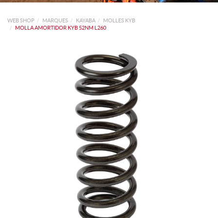
WEB SHOP
MARQUES
KAYABA
MOLLES KYB
MOLLA AMORTIDOR KYB 52NM L260