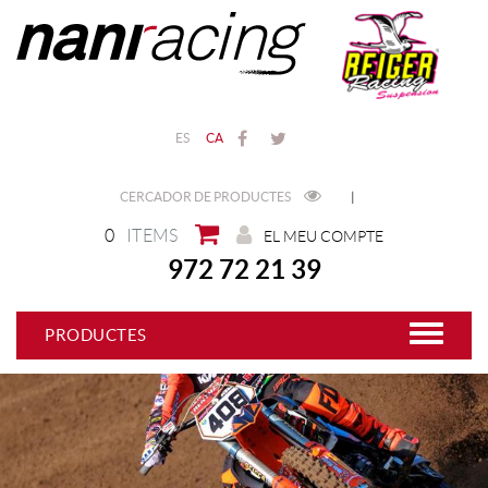
ES
CA
CERCADOR DE PRODUCTES
|
0
ITEMS
EL MEU COMPTE
972 72 21 39
PRODUCTES