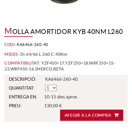
M
OLLA AMORTIDOR KYB 40NM L260
CODI:
KA6466-260-40
MIDES:
Di:64/66 L:260 C:40Nm
COMPATIBILITAT:
YZF450>17,YZF250>18,WRF250>15-
22,WRF450-16,SHERCO,BETA
DESCRIPCIÓ:
KA6466-260-40
QUANTITAT:
ENTREGA EN:
10-15 dies aprox.
PREU:
130,00 €
AFEGIR A LA COMPRA