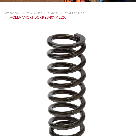
WEB SHOP
MARQUES
KAYABA
MOLLES KYB
MOLLA AMORTIDOR KYB 40NM L260