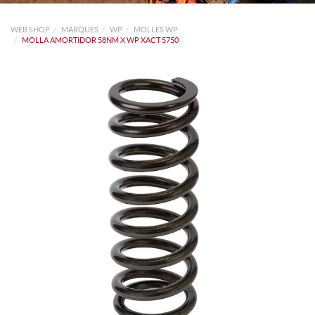
WEB SHOP
MARQUES
WP
MOLLES WP
MOLLA AMORTIDOR 58NM X WP XACT 5750