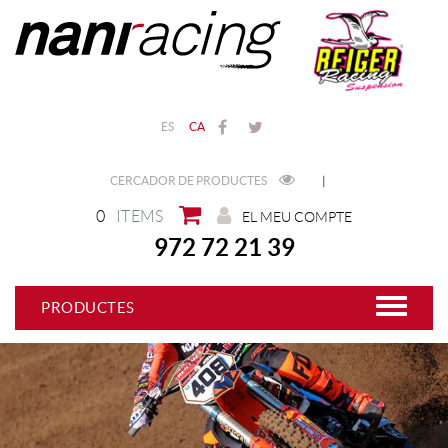
ES
CA
CERCADOR DE PRODUCTES
|
0
ITEMS
EL MEU COMPTE
972 72 21 39
PRODUCTES