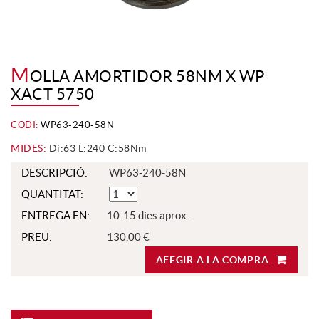
M
OLLA AMORTIDOR 58NM X WP
XACT 5750
CODI:
WP63-240-58N
MIDES:
Di:63 L:240 C:58Nm
DESCRIPCIÓ:
WP63-240-58N
QUANTITAT:
ENTREGA EN:
10-15 dies aprox.
PREU:
130,00 €
AFEGIR A LA COMPRA